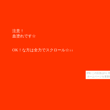
注意！
血塗れです☆
OK！な方は全力でスクロール☆↓↓
[PR] この広告は
ホームページを更新